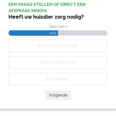
EEN VRAAG STELLEN OF DIRECT EEN
AFSPRAAK MAKEN
Heeft uw huisdier zorg nodig?
Stap
1
van
2
50%
Naam
van
uw
Geboortedatum
huisdier
dier
(Vereist)
(Vereist)
Ras
dier
(Vereist)